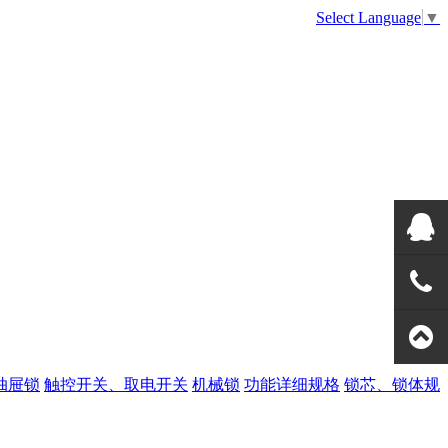
Select Language
▼
美高QQ
133108
全国热
抽屉锁
触控开关、取电开关
机械锁
功能详细规格
锁芯、锁体规
线