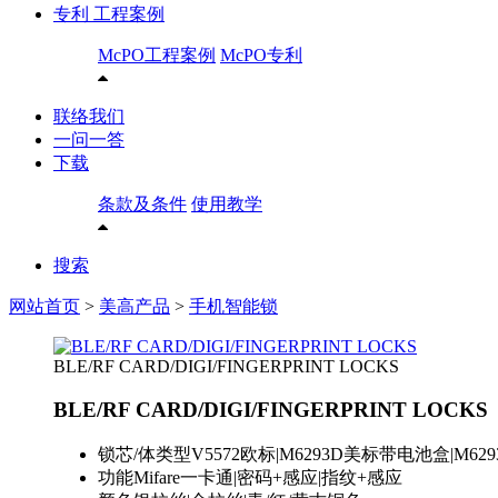
专利 工程案例
McPO工程案例
McPO专利
联络我们
一问一答
下载
条款及条件
使用教学
搜索
网站首页
>
美高产品
>
手机智能锁
BLE/RF CARD/DIGI/FINGERPRINT LOCKS
BLE/RF CARD/DIGI/FINGERPRINT LOCKS
锁芯/体类型
V5572欧标|M6293D美标带电池盒|M62
功能
Mifare一卡通|密码+感应|指纹+感应