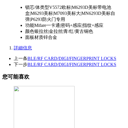
锁芯/体类型
V5572欧标|M6293D美标带电池
盒|M6293美标|M7093美标大|MN6293D美标自
弹|P6293防火门专用
功能
Mifare一卡通|密码+感应|指纹+感应
颜色
银拉丝|金拉丝|青/红/黄古铜色
面板材质
锌合金
詳細信息
上一条
BLE/RF CARD/DIGI/FINGERPRINT LOCKS
下一步
BLE/RF CARD/DIGI/FINGERPRINT LOCKS
您可能喜欢