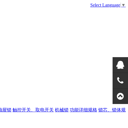
Select Language
▼
美高QQ
133108
全国热
抽屉锁
触控开关、取电开关
机械锁
功能详细规格
锁芯、锁体规
线