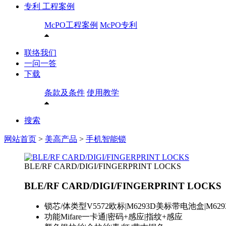
专利 工程案例
McPO工程案例
McPO专利
联络我们
一问一答
下载
条款及条件
使用教学
搜索
网站首页
>
美高产品
>
手机智能锁
BLE/RF CARD/DIGI/FINGERPRINT LOCKS
BLE/RF CARD/DIGI/FINGERPRINT LOCKS
锁芯/体类型
V5572欧标|M6293D美标带电池盒|M62
功能
Mifare一卡通|密码+感应|指纹+感应