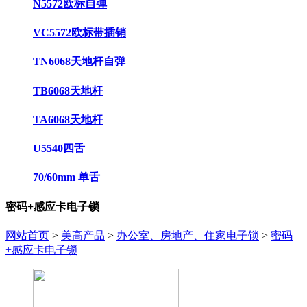
N5572欧标自弹
VC5572欧标带插销
TN6068天地杆自弹
TB6068天地杆
TA6068天地杆
U5540四舌
70/60mm 单舌
密码+感应卡电子锁
网站首页
>
美高产品
>
办公室、房地产、住家电子锁
>
密码
+感应卡电子锁