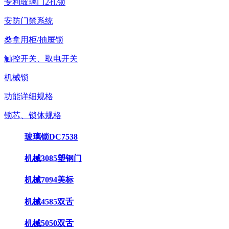
专利玻璃门2孔锁
安防门禁系统
桑拿用柜/抽屉锁
触控开关、取电开关
机械锁
功能详细规格
锁芯、锁体规格
玻璃锁DC7538
机械3085塑钢门
机械7094美标
机械4585双舌
机械5050双舌