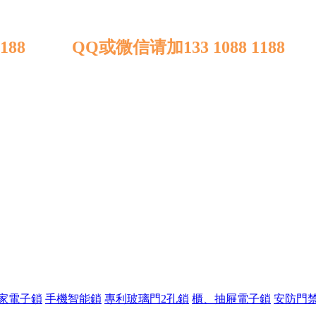
1188 QQ或微信请加133 1088 1188
家電子鎖
手機智能鎖
專利玻璃門2孔鎖
櫃、抽屜電子鎖
安防門