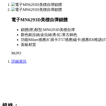
電子MN6293D美標自彈鎖體
鎖體(匣)類型:
MN6293D美標自彈
顏色
銀拉絲|金拉絲|青/紅/黃古銅色
功能
Mifare感應|IC插卡|T57感應|磁卡|感應ID(唯
面板材質
McPO
詳細資訊
規格：