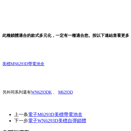
此種鎖體適合的款式多元化，一定有一種適合您。按以下連結查看更多
美標MN6293D帶電池盒
另外同系列還有
WN6293DK
、
M6293D
上一条
電子M6293D美標帶電池盒
下一步
電子WN6293D美標自彈鎖體