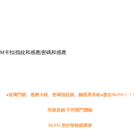
讀)|TM卡扣|指紋和感應|密碼和感應
●
玻璃門鎖、感應卡鎖、密碼指紋鎖、觸摸屏系統●盡在McPO！！!
同樣是鎖 不同開門體驗
McPO 您的智能鎖專家