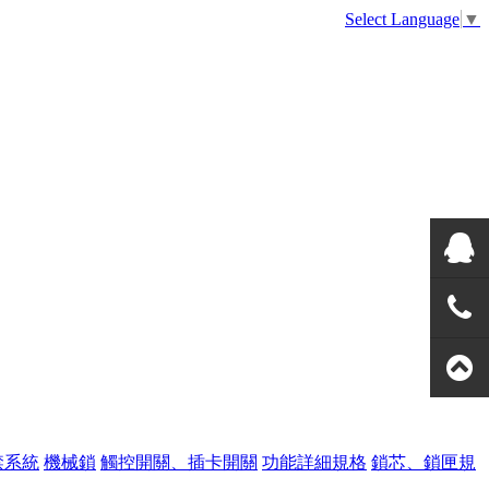
Select Language
▼
美高QQ
熱線
禁系統
機械鎖
觸控開關、插卡開關
功能詳細規格
鎖芯、鎖匣規