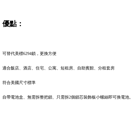
優點：
可替代美標6294鎖，更換方便
適合飯店、酒店、住宅、公寓、短租房、自助賓館、分租套房
符合美國尺寸標準
自帶電池盒、無需拆整把鎖、只需拆2個鎖芯裝飾板小螺絲即可換電池