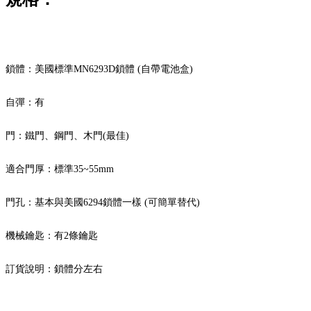
鎖體：美國標準MN6293D鎖體 (自帶電池盒)
自彈：有
門：鐵門、鋼門、木門(最佳)
適合門厚：標準35~55mm
門孔：基本與美國6294鎖體一樣 (可簡單替代)
機械鑰匙：有2條鑰匙
訂貨說明：鎖體分左右