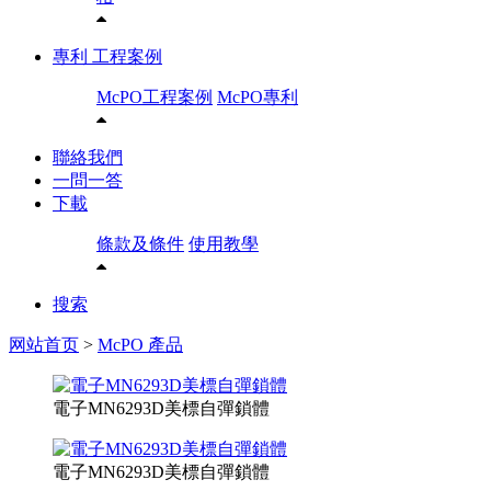
專利 工程案例
McPO工程案例
McPO專利
聯絡我們
一問一答
下載
條款及條件
使用教學
搜索
网站首页
>
McPO 產品
電子MN6293D美標自彈鎖體
電子MN6293D美標自彈鎖體