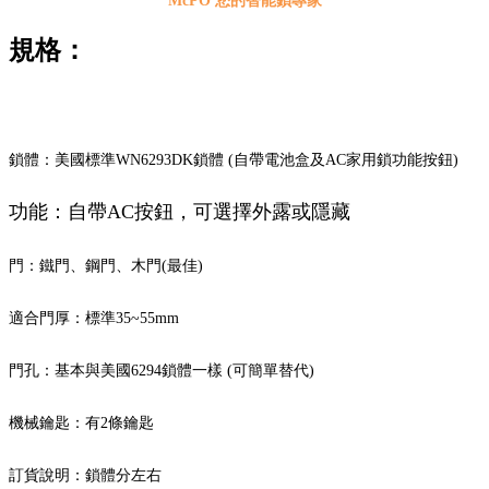
McPO 您的智能鎖專家
規格：
鎖體：美國標準WN6293DK鎖體 (自帶電池盒及AC家用鎖功能按鈕)
功能：自帶AC按鈕，可選擇外露或隱藏
門：鐵門、鋼門、木門(最佳)
適合門厚：標準35~55mm
門孔：基本與美國6294鎖體一樣 (可簡單替代)
機械鑰匙：有2條鑰匙
訂貨說明：鎖體分左右