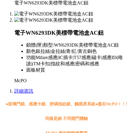
電子WN6293DK美標帶電池盒AC鈕
電子WN6293DK美標帶電池盒AC鈕
鎖體(匣)類型:
WN6293DK美標帶電池盒AC鈕
顏色
銀拉絲|金拉絲|青/紅/黃古銅色
功能
Mifare感應|IC插卡|T57感應|磁卡|感應ID(唯
讀)|TM卡扣|指紋和感應|密碼和感應
面板材質
McPO
詳細資訊
●
玻璃門鎖、感應卡鎖、密碼指紋鎖、觸摸屏系統●盡在McPO！！!
同樣是鎖 不同開門體驗