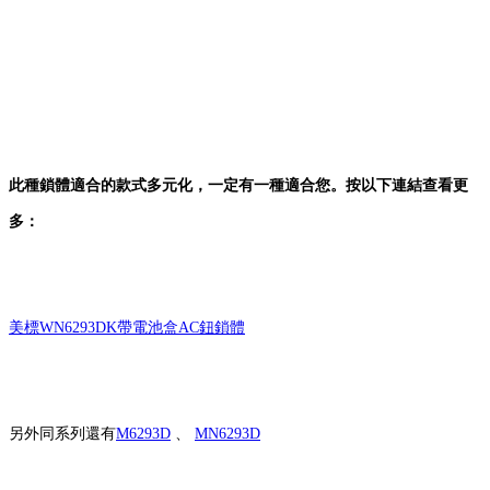
此種鎖體適合的款式多元化，一定有一種適合您。按以下連結查看更
多：
美標WN6293DK帶電池盒AC鈕鎖體
另外同系列還有
M6293D
、
MN6293D