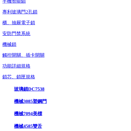
手機智能鎖
專利玻璃門2孔鎖
櫃、抽屜電子鎖
安防門禁系統
機械鎖
觸控開關、插卡開關
功能詳細規格
鎖芯、鎖匣規格
玻璃鎖DC7538
機械3085塑鋼門
機械7094美標
機械4585雙舌