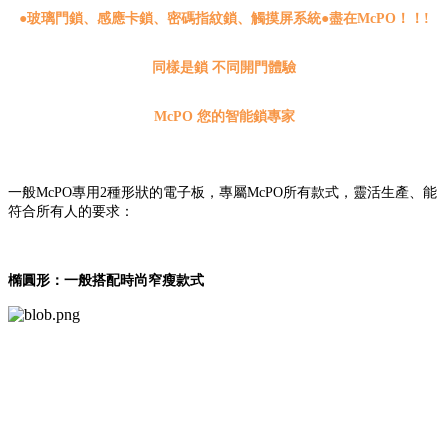
●
玻璃門鎖、感應卡鎖、密碼指紋鎖、觸摸屏系統●盡在McPO！！!
同樣是鎖 不同開門體驗
McPO 您的智能鎖專家
一般McPO專用2種形狀的電子板，專屬McPO所有款式，靈活生產、能
符合所有人的要求：
橢圓形：一般搭配時尚窄瘦款式