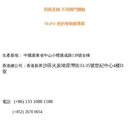
同樣是鎖 不同開門體驗
McPO 您的智能鎖專家
生產基地： 中國廣東省中山小欖廣成路138號全棟
沙田火炭坳背灣街33-35號世紀中心4楼D
香港總公司：
香港新界
室
(+86) 133 1088 1188
電話:
(+852) 2670 0654