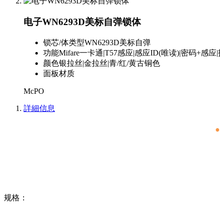
电子WN6293D美标自弹锁体
锁芯/体类型
WN6293D美标自弹
功能
Mifare一卡通|T57感应|感应ID(唯读)|密码+感
颜色
银拉丝|金拉丝|青/红/黄古铜色
面板材质
McPO
詳細信息
规格：