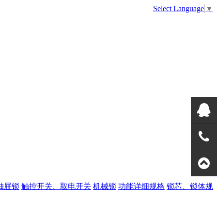
Select Language
▼
美高QQ
133108
全国热
抽屉锁
触控开关、取电开关
机械锁
功能详细规格
锁芯、锁体规
线