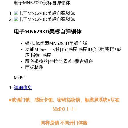
电子MN6293D美标自弹锁体
电子MN6293D美标自弹锁体
锁芯/体类型
MN6293D美标自弹
功能
Mifare一卡通|T57感应|感应ID(唯读)|密码+感
应|指纹+感应
颜色
银拉丝|金拉丝|青/红/黄古铜色
面板材质
McPO
詳細信息
●玻璃门锁、感应卡锁、密码指纹锁、触摸屏系统●尽在
McPO！！!
同样是锁 不同开门体验