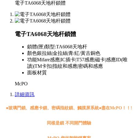
電子TA6068天地杆鎖體
電子TA6068天地杆鎖體
鎖體(匣)類型:
TA6068天地杆
顏色
銀拉絲|金拉絲|青/紅/黃古銅色
功能
Mifare感應|IC插卡|T57感應|磁卡|感應ID(唯
讀)|TM卡扣|指紋和感應|密碼和感應
面板材質
McPO
詳細資訊
●
玻璃門鎖、感應卡鎖、密碼指紋鎖、觸摸屏系統●盡在McPO！！!
同樣是鎖 不同開門體驗