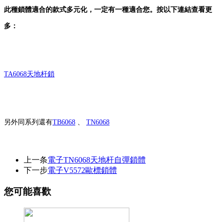
此種鎖體適合的款式多元化，一定有一種適合您。按以下連結查看更
多：
TA6068天地杆鎖
另外同系列還有
TB6068
、
TN6068
上一条
電子TN6068天地杆自彈鎖體
下一步
電子V5572歐標鎖體
您可能喜歡