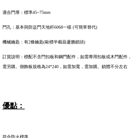
適合門厚：標準45~75mm
門孔：基本與防盜門天地杆6068一樣 (可簡單替代)
機械鑰匙：有2條鑰匙(歐標半截葫蘆膽鎖頭)
訂貨說明：標配不含門扣板和鋼門配件，如需專用扣板或木門配件，
需另購。側飾板規格為24*240，如需加寬，需加購。鎖體不分左右
優點：
符合防火標準