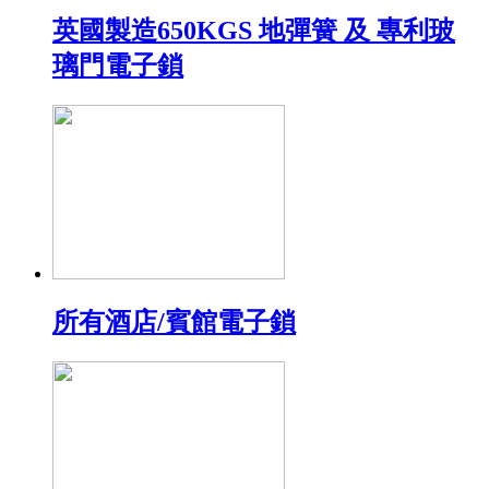
英國製造650KGS 地彈簧 及 專利玻
璃門電子鎖
所有酒店/賓館電子鎖