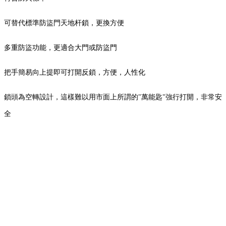
可替代標準防盜門天地杆鎖，更換方便
多重防盜功能，更適合大門或防盜門
把手簡易向上提即可打開反鎖，方便，人性化
鎖頭為空轉設計，這樣難以用市面上所謂的"萬能匙"強行打開，非常安
全