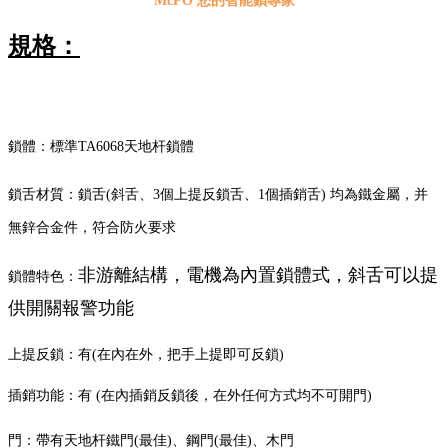
McPO 您的智能鎖專家
規格：
鎖體：標準TA6068天地杆鎖體
鎖舌材質：鎖舌(斜舌、3個上提反鎖舌、1個插銷舌) 均為鐵金屬，并
無鋅合金件，符合防火要求
非游離結構，電機為內置鎖體式，斜舌可以提
鎖體特色：
供開關報警功能
上提反鎖：有(在內在外，把手上提即可反鎖)
插銷功能：有 (在內插銷反鎖後，在外任何方式均不可開門)
門：帶有天地杆鐵門(最佳)、鋼門(最佳)、木門